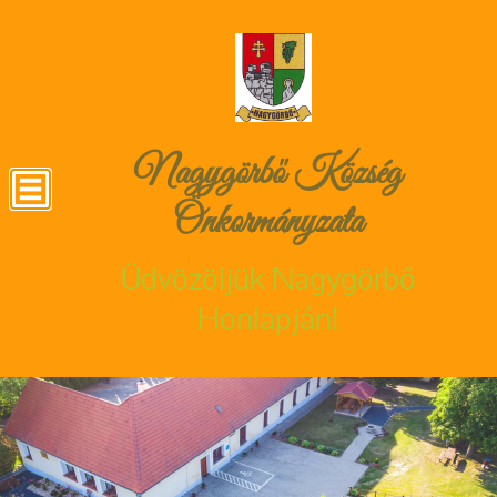
Nagygörbő Község
Önkormányzata
Üdvözöljük Nagygörbő
Honlapján!