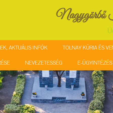
Nagygörbő K
Ü
EK, AKTUÁLIS INFÓK
TOLNAY KÚRIA ÉS V
RÉSE
NEVEZETESSÉG
E-ÜGYINTÉZÉS