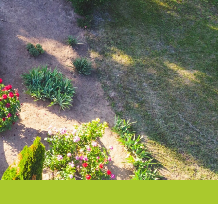
ORVOSI RENDELŐ
GALÉRIA
PÁLYÁZATOK
NAGYGÖRBŐÉRT
EGYESÜLET
ELÉRHETŐSÉGEK
NAGYGÖRBŐ
VIDEÓK