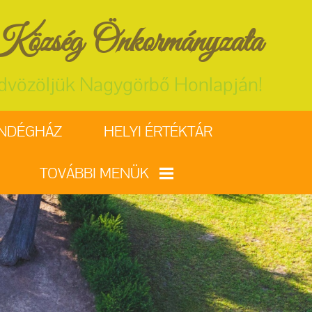
özség Önkormányzata
dvözöljük Nagygörbő Honlapján!
ENDÉGHÁZ
HELYI ÉRTÉKTÁR
TOVÁBBI MENÜK
VÁLASZTÁSI
INFORMÁCIÓK
EGYHÁZ