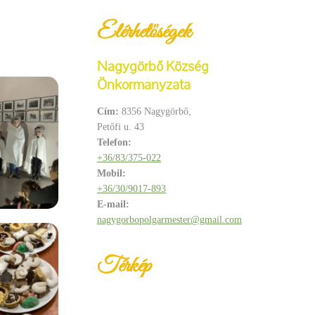
Elérhetőségek
Nagygörbő Község
Önkormányzata
Cím:
8356 Nagygörbő,
Petőfi u. 43
Telefon:
+36/83/375-022
Mobil:
+36/30/9017-893
E-mail:
nagygorbopolgarmester@gmail.com
Térkép