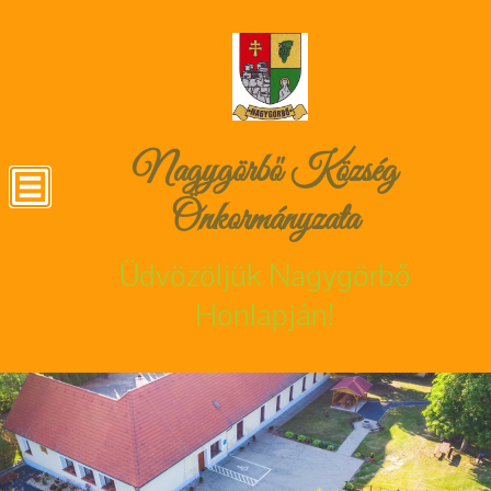
Nagygörbő Község
Önkormányzata
Üdvözöljük Nagygörbő
Honlapján!