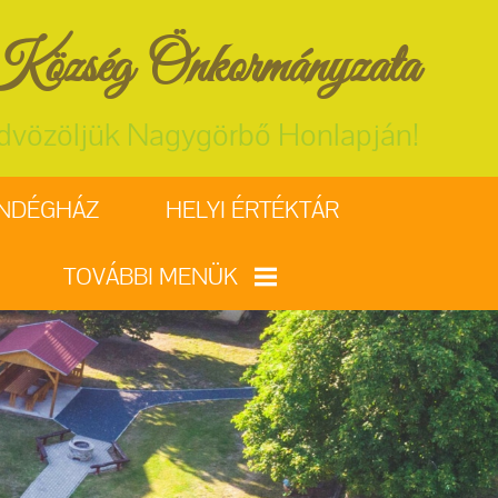
özség Önkormányzata
dvözöljük Nagygörbő Honlapján!
ENDÉGHÁZ
HELYI ÉRTÉKTÁR
TOVÁBBI MENÜK
VÁLASZTÁSI
INFORMÁCIÓK
EGYHÁZ