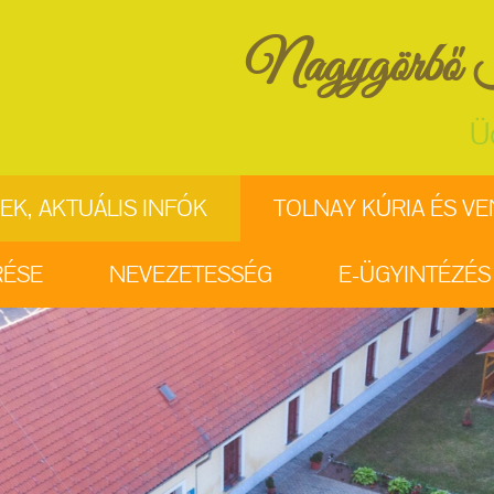
Nagygörbő K
Ü
EK, AKTUÁLIS INFÓK
TOLNAY KÚRIA ÉS V
RÉSE
NEVEZETESSÉG
E-ÜGYINTÉZÉS