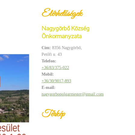
Elérhetőségek
Nagygörbő Község
Önkormányzata
Cím:
8356 Nagygörbő,
Petőfi u. 43
Telefon:
+36/83/375-022
Mobil:
+36/30/9017-893
E-mail:
nagygorbopolgarmester@gmail.com
Térkép