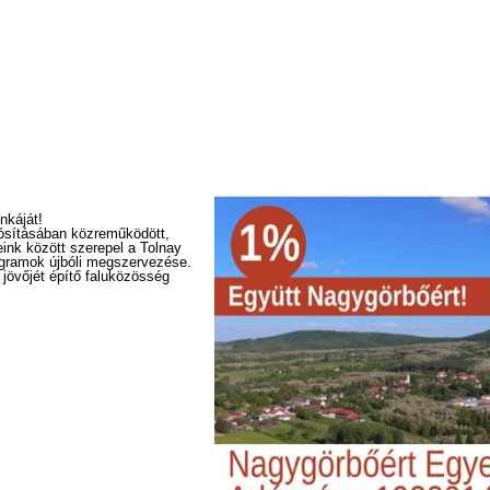
nkáját!
ósításában közreműködött,
eink között szerepel a Tolnay
rogramok újbóli megszervezése.
 jövőjét építő faluközösség