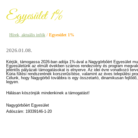
Egyesület 1%
Hírek, aktuális infók
/
Egyesület 1%
2026.01.08.
Kérjük, támogassa 2026-ban adója 1%-ával a Nagygörbőért Egyesület mu
Egyesületünk az elmúlt években számos rendezvény és program megval
jelentős pályázati támogatásokat is elnyerve. Az idei évre vonatkozó terv
Kúria fűtési rendszerének korszerűsítése, valamint az éves települési p
Célunk, hogy Nagygörbő továbbra is egy összetartó, dinamikusan fejlődő,
legyen.
Hálásan köszönjük mindenkinek a támogatást!
Nagygörbőért Egyesület
Adószám: 19339146-1-20