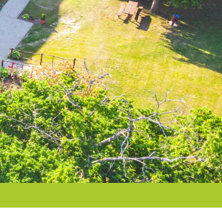
ORVOSI RENDELŐ
GALÉRIA
PÁLYÁZATOK
NAGYGÖRBŐÉRT
EGYESÜLET
ELÉRHETŐSÉGEK
NAGYGÖRBŐ
VIDEÓK