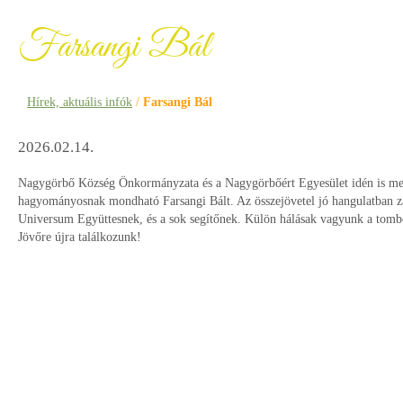
Farsangi Bál
Hírek, aktuális infók
/
Farsangi Bál
2026.02.14.
Nagygörbő Község Önkormányzata és a Nagygörbőért Egyesület idén is me
hagyományosnak mondható Farsangi Bált. Az összejövetel jó hangulatban za
Universum Együttesnek, és a sok segítőnek. Külön hálásak vagyunk a tombo
Jövőre újra találkozunk!