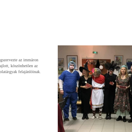
gszervezte az immáron
jlott, köszönhetően az
latárgyak felajánlóinak.