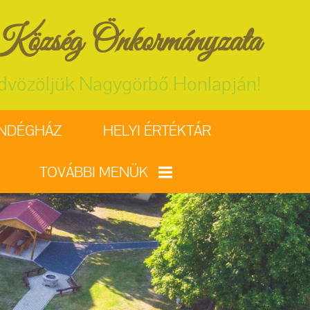
özség Önkormányzata
dvözöljük Nagygörbő Honlapján!
ENDÉGHÁZ
HELYI ÉRTÉKTÁR
TOVÁBBI MENÜK
VÁLASZTÁSI
INFORMÁCIÓK
EGYHÁZ