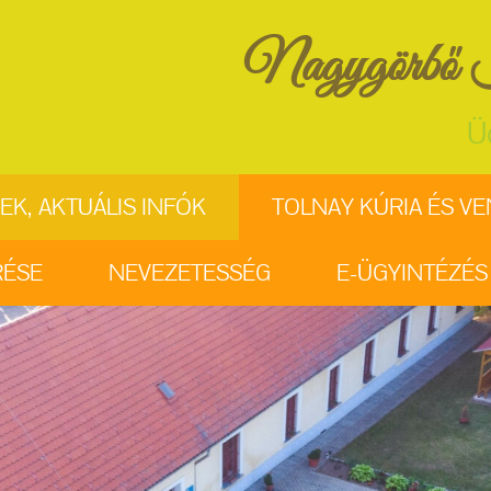
Nagygörbő K
Ü
EK, AKTUÁLIS INFÓK
TOLNAY KÚRIA ÉS V
RÉSE
NEVEZETESSÉG
E-ÜGYINTÉZÉS