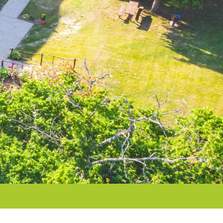
ORVOSI RENDELŐ
GALÉRIA
PÁLYÁZATOK
NAGYGÖRBŐÉRT
EGYESÜLET
ELÉRHETŐSÉGEK
NAGYGÖRBŐ
VIDEÓK