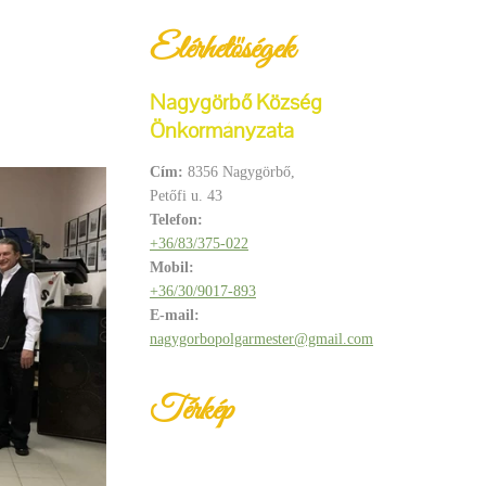
Elérhetőségek
Nagygörbő Község
Önkormányzata
Cím:
8356 Nagygörbő,
Petőfi u. 43
Telefon:
+36/83/375-022
Mobil:
+36/30/9017-893
E-mail:
nagygorbopolgarmester@gmail.com
Térkép