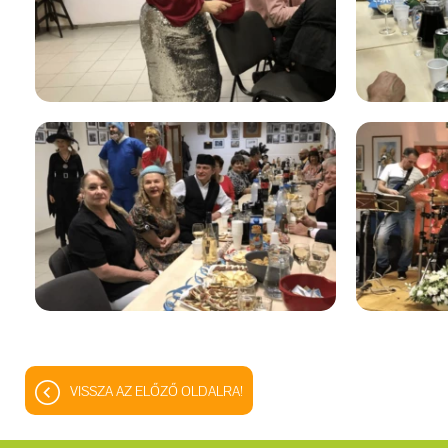
VISSZA AZ ELŐZŐ OLDALRA!