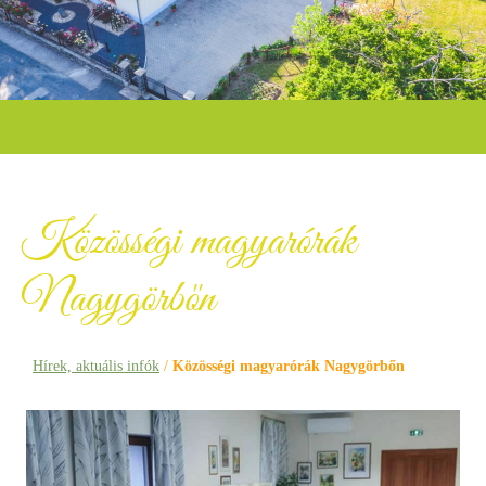
Közösségi magyarórák
Nagygörbőn
Hírek, aktuális infók
/
Közösségi magyarórák Nagygörbőn