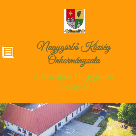
Nagygörbő Község
Önkormányzata
Üdvözöljük Nagygörbő
Honlapján!