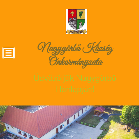
Nagygörbő Község
Önkormányzata
Üdvözöljük Nagygörbő
Honlapján!