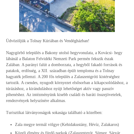
Üdvözöljük a Tolnay Kúriában és Vendégházban!
Nagygörbő település a Bakony utolsó hegyvonulata, a Kovácsi- hegy
lábánál a Balaton Felvidéki Nemzeti Park permén fekszik észak
Zalában. A parányi falút a domborzata, a hegyből fakadó források és
patakok, erdősség, a XII. században épült temploma és a Tolnay
hagyaték jellemzi. A 200 fős település a Zalaszentgróti kistérséghez
tartozik. A csendes, nyugodt környezet elsősorban a kikapcsolódáshoz, a
túrázáshoz, a kiránduláshoz nyújt lehetőséget aktív vagy passzív
pihenéshez. Az intézményünk kisebb családi és baráti összejövetelek,
rendezvények helyszínére alkalmas.
Turisztikai látványosságok sokasága található a közelben:
Zala megye termál völgye (Kehidakustány, Hévíz, Zalakaros)
Közeli élmény és fürdő parkok (Zalaszentgrót, Sümeg, Sárvár,