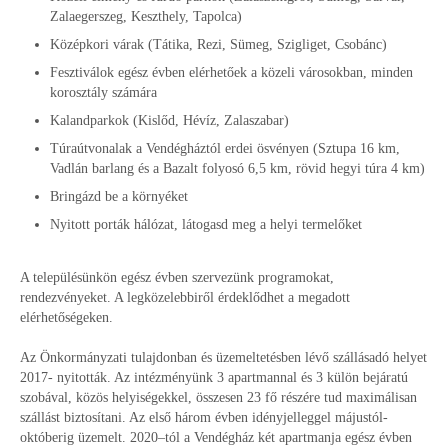
Zalaegerszeg, Keszthely, Tapolca)
Középkori várak (Tátika, Rezi, Sümeg, Szigliget, Csobánc)
Fesztiválok egész évben elérhetőek a közeli városokban, minden
korosztály számára
Kalandparkok (Kislőd, Hévíz, Zalaszabar)
Túraútvonalak a Vendégháztól erdei ösvényen (Sztupa 16 km,
Vadlán barlang és a Bazalt folyosó 6,5 km, rövid hegyi túra 4 km)
Bringázd be a környéket
Nyitott porták hálózat, látogasd meg a helyi termelőket
A településünkön egész évben szervezünk programokat,
rendezvényeket. A legközelebbiről érdeklődhet a megadott
elérhetőségeken.
Az Önkormányzati tulajdonban és üzemeltetésben lévő szállásadó helyet
2017- nyitották. Az intézményünk 3 apartmannal és 3 külön bejáratú
szobával, közös helyiségekkel, összesen 23 fő részére tud maximálisan
szállást biztosítani. Az első három évben idényjelleggel májustól-
októberig üzemelt. 2020–tól a Vendégház két apartmanja egész évben