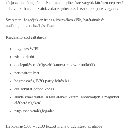
várja az ide látogatókat. Nem csak a pihenésre vágyók körében népszerű
a helyünk, hanem az átutazóknak pihenő és frissítő pontja is vagyunk.
Szeretettel fogadjuk az itt és a környéken élők, barátainak és
családtagjainak elszállásolását.
Kiegészítő szolgáltatások:
ingyenes WIFI
zárt parkoló
a településen térfigyelő kamera rendszer működik
parkosított kert
bográcsozás, BBQ party feltételei
családbarát gondolkodás
akadálymentesítés (a részletekért kérem, érdeklődjön a megadott
elérhetőségeken)
rugalmas vendégfogadás
Hétköznap 9:00 – 12:00 között hívható ügyintéző az alábbi