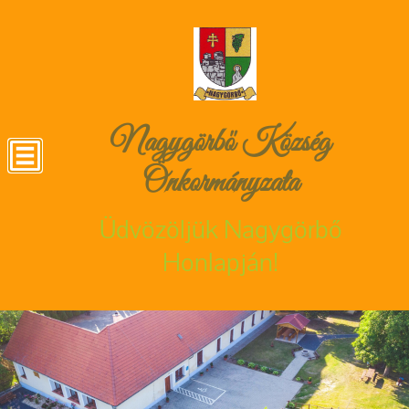
Nagygörbő Község
Önkormányzata
Üdvözöljük Nagygörbő
Honlapján!